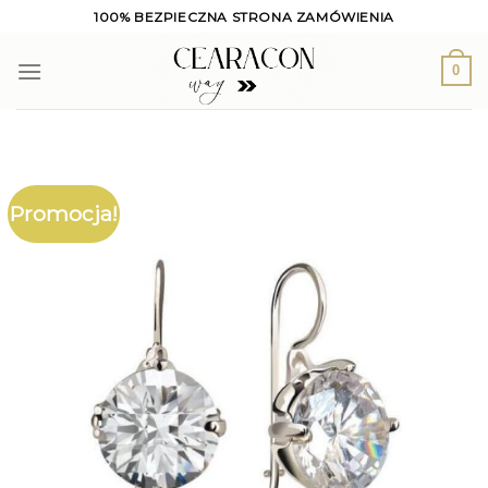
Skip
100% BEZPIECZNA STRONA ZAMÓWIENIA
to
content
0
Promocja!