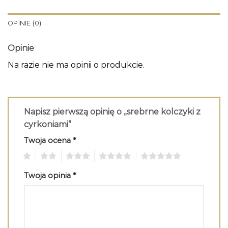
OPINIE (0)
Opinie
Na razie nie ma opinii o produkcie.
Napisz pierwszą opinię o „srebrne kolczyki z
cyrkoniami”
Twoja ocena
*
1
2
3
4
5
Twoja opinia
*