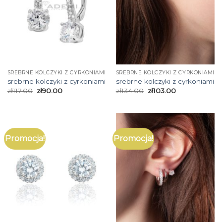
SREBRNE KOLCZYKI Z CYRKONIAMI
SREBRNE KOLCZYKI Z CYRKONIAMI
srebrne kolczyki z cyrkoniami
srebrne kolczyki z cyrkoniami
zł
117.00
zł
90.00
zł
134.00
zł
103.00
Promocja!
Promocja!