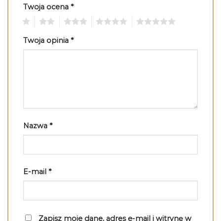
Twoja ocena
*
1
2
3
4
5
Twoja opinia
*
Nazwa
*
E-mail
*
Zapisz moje dane, adres e-mail i witrynę w