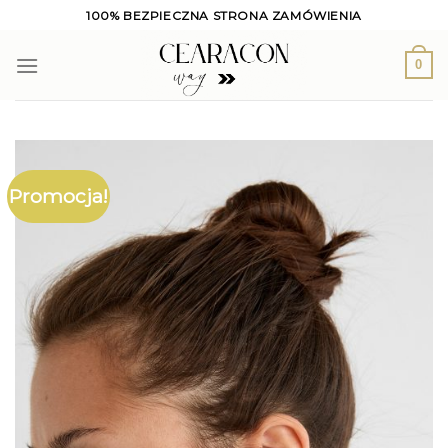
Skip
100% BEZPIECZNA STRONA ZAMÓWIENIA
to
content
0
Promocja!