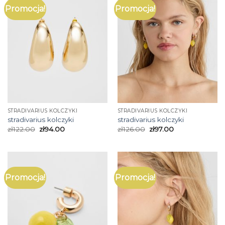
Promocja!
Promocja!
STRADIVARIUS KOLCZYKI
STRADIVARIUS KOLCZYKI
stradivarius kolczyki
stradivarius kolczyki
zł
122.00
zł
94.00
zł
126.00
zł
97.00
Promocja!
Promocja!