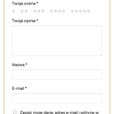
Twoja ocena
*
1
2
3
4
5
Twoja opinia
*
Nazwa
*
E-mail
*
Zapisz moje dane, adres e-mail i witrynę w