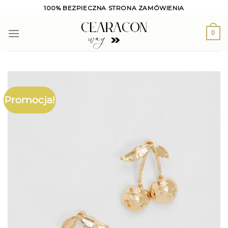
Skip
100% BEZPIECZNA STRONA ZAMÓWIENIA
to
content
0
Promocja!