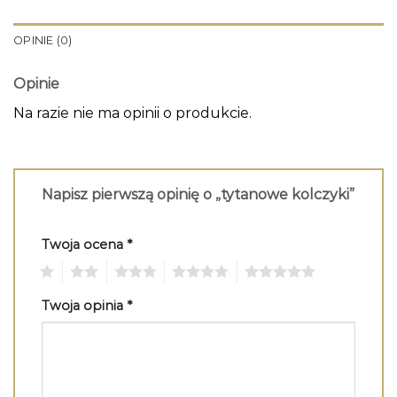
OPINIE (0)
Opinie
Na razie nie ma opinii o produkcie.
Napisz pierwszą opinię o „tytanowe kolczyki”
Twoja ocena
*
1
2
3
4
5
Twoja opinia
*