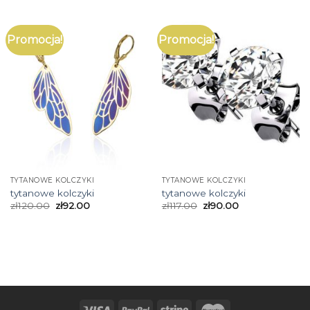
Promocja!
Promocja!
TYTANOWE KOLCZYKI
TYTANOWE KOLCZYKI
tytanowe kolczyki
tytanowe kolczyki
zł
120.00
zł
92.00
zł
117.00
zł
90.00