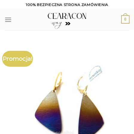
Skip
100% BEZPIECZNA STRONA ZAMÓWIENIA
to
content
0
Promocja!