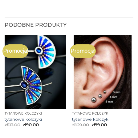
PODOBNE PRODUKTY
Promocja!
Promocja!
TYTANOWE KOLCZYKI
TYTANOWE KOLCZYKI
tytanowe kolczyki
tytanowe kolczyki
zł
117.00
zł
90.00
zł
129.00
zł
99.00