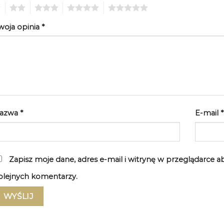
2
3
4
5
woja opinia
*
azwa
*
E-mail
*
Zapisz moje dane, adres e-mail i witrynę w przeglądarce 
olejnych komentarzy.