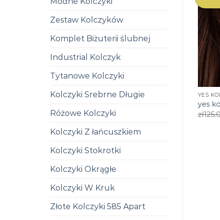
Modne Kolczyki
Zestaw Kolczyków
Komplet Biżuterii ślubnej
Industrial Kolczyk
Tytanowe Kolczyki
Kolczyki Srebrne Długie
YES KO
yes ko
Różowe Kolczyki
zł
125.
Kolczyki Z łańcuszkiem
Kolczyki Stokrotki
Kolczyki Okrągłe
Kolczyki W Kruk
Złote Kolczyki 585 Apart