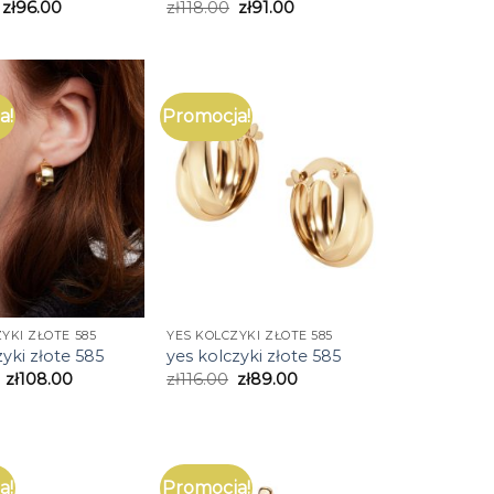
zł
96.00
zł
118.00
zł
91.00
a!
Promocja!
YKI ZŁOTE 585
YES KOLCZYKI ZŁOTE 585
zyki złote 585
yes kolczyki złote 585
zł
108.00
zł
116.00
zł
89.00
a!
Promocja!