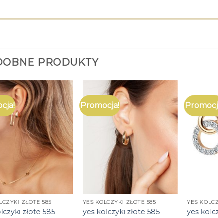
DOBNE PRODUKTY
cja!
Promocja!
Promocj
LCZYKI ZŁOTE 585
YES KOLCZYKI ZŁOTE 585
YES KOLCZ
lczyki złote 585
yes kolczyki złote 585
yes kolc