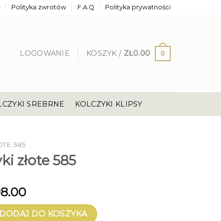
e
Polityka zwrotów
F.A.Q
Polityka prywatności
LOGOWANIE
KOSZYK /
ZŁ
0.00
0
LCZYKI SREBRNE
KOLCZYKI KLIPSY
OTE 585
ki złote 585
8.00
złote 585
DODAJ DO KOSZYKA