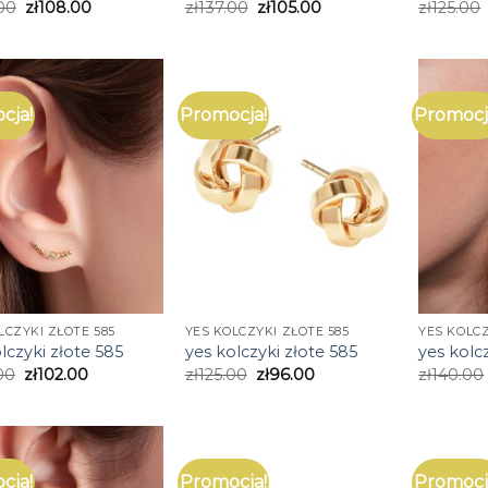
00
zł
108.00
zł
137.00
zł
105.00
zł
125.00
cja!
Promocja!
Promocj
LCZYKI ZŁOTE 585
YES KOLCZYKI ZŁOTE 585
YES KOLCZ
lczyki złote 585
yes kolczyki złote 585
yes kolc
00
zł
102.00
zł
125.00
zł
96.00
zł
140.00
cja!
Promocja!
Promocj