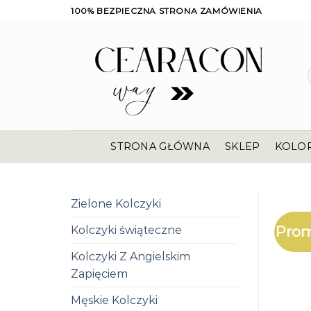
Skip
100% BEZPIECZNA STRONA ZAMÓWIENIA
to
content
STRONA GŁÓWNA
SKLEP
KOLO
Zielone Kolczyki
Prom
Kolczyki świąteczne
Kolczyki Z Angielskim
Zapięciem
Męskie Kolczyki