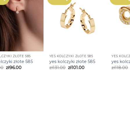
LCZYKI ZŁOTE 585
YES KOLCZYKI ZŁOTE 585
YES KOLCZ
lczyki złote 585
yes kolczyki złote 585
yes kolc
00
zł
96.00
zł
131.00
zł
101.00
zł
118.00