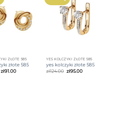
YKI ZŁOTE 585
YES KOLCZYKI ZŁOTE 585
zyki złote 585
yes kolczyki złote 585
zł
91.00
zł
124.00
zł
95.00