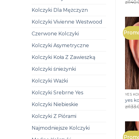
zł
140.
Kolczyki Dla Mężczyzn
Kolczyki Vivienne Westwood
Promo
Czerwone Kolczyki
Kolczyki Asymetryczne
Kolczyki Koła Z Zawieszką
Kolczyki śnieżynki
Kolczyki Ważki
Kolczyki Srebrne Yes
YES KO
yes ko
Kolczyki Niebieskie
zł
133.
Kolczyki Z Piórami
Najmodniejsze Kolczyki
Promo