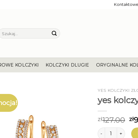
Kontaktow
Szukaj:
ROWE KOLCZYKI
KOLCZYKI DLUGIE
ORYGINALNE KO
YES KOLCZYKI ZŁ
yes kolczy
ocja!
127.00
9
zł
zł
ilość yes kolczyki 