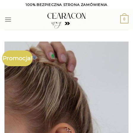
Skip
100% BEZPIECZNA STRONA ZAMÓWIENIA
to
content
0
Promocja!