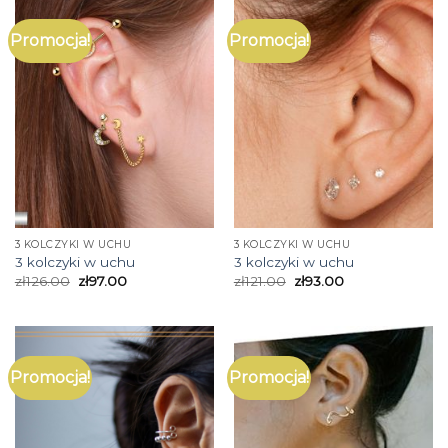
Promocja!
Promocja!
3 KOLCZYKI W UCHU
3 KOLCZYKI W UCHU
3 kolczyki w uchu
3 kolczyki w uchu
zł
126.00
zł
97.00
zł
121.00
zł
93.00
Promocja!
Promocja!