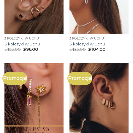
3 KOLCZYKI W UCHU
3 KOLCZYKI W UCHU
3 kolczyki w uchu
3 kolczyki w uchu
zł
125.00
zł
96.00
zł
135.00
zł
104.00
Promocja!
Promocja!