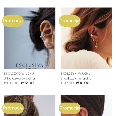
Promocja!
Promocja!
3 KOLCZYKI W UCHU
3 KOLCZYKI W UCHU
3 kolczyki w uchu
3 kolczyki w uchu
zł
120.00
zł
92.00
zł
117.00
zł
90.00
Promocja!
Promocja!