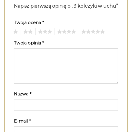
Napisz pierwszą opinię o „3 kolczyki w uchu”
Twoja ocena
*
1
2
3
4
5
Twoja opinia
*
Nazwa
*
E-mail
*