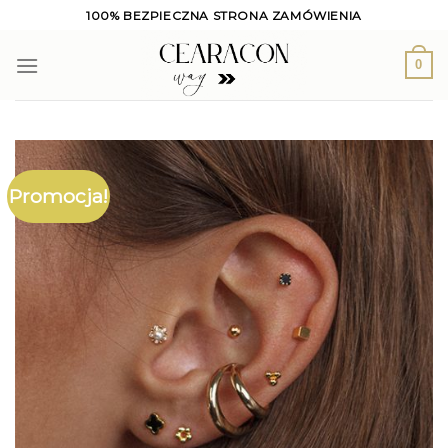
Skip
100% BEZPIECZNA STRONA ZAMÓWIENIA
to
content
0
Promocja!