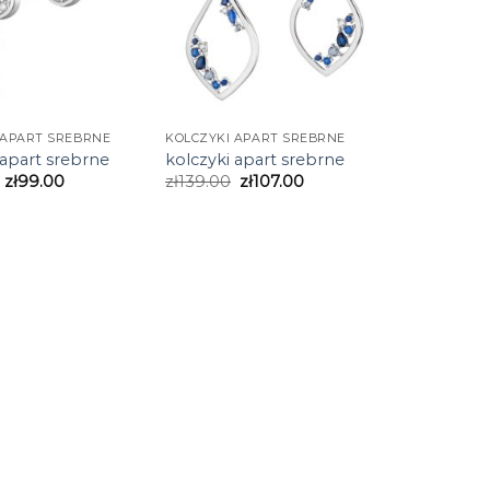
 APART SREBRNE
KOLCZYKI APART SREBRNE
 apart srebrne
kolczyki apart srebrne
zł
99.00
zł
139.00
zł
107.00