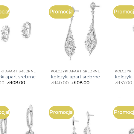
cja!
Promocja!
Promocj
KI APART SREBRNE
KOLCZYKI APART SREBRNE
KOLCZYKI
ki apart srebrne
kolczyki apart srebrne
kolczyki
00
zł
108.00
zł
140.00
zł
108.00
zł
137.00
cja!
Promocja!
Promocj