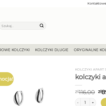
Kontaktow
Szukaj:
ROWE KOLCZYKI
KOLCZYKI DLUGIE
ORYGINALNE KO
KOLCZYKI APART
kolczyki 
ocja!
116.00
8
zł
zł
ilość kolczyki apa