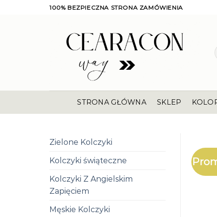
Skip
100% BEZPIECZNA STRONA ZAMÓWIENIA
to
content
STRONA GŁÓWNA
SKLEP
KOLO
Zielone Kolczyki
Prom
Kolczyki świąteczne
Kolczyki Z Angielskim
Zapięciem
Męskie Kolczyki