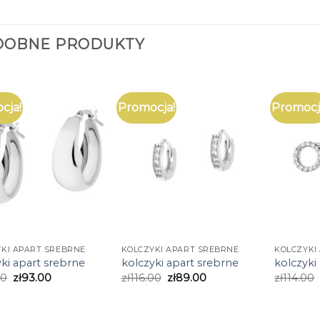
DOBNE PRODUKTY
cja!
Promocja!
Promocj
KI APART SREBRNE
KOLCZYKI APART SREBRNE
KOLCZYKI
ki apart srebrne
kolczyki apart srebrne
kolczyki
00
zł
93.00
zł
116.00
zł
89.00
zł
114.00