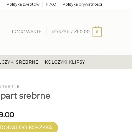
e
Polityka zwrotów
F.A.Q
Polityka prywatności
LOGOWANIE
KOSZYK /
ZŁ
0.00
0
LCZYKI SREBRNE
KOLCZYKI KLIPSY
 SREBRNE
apart srebrne
9.00
rt srebrne
DODAJ DO KOSZYKA