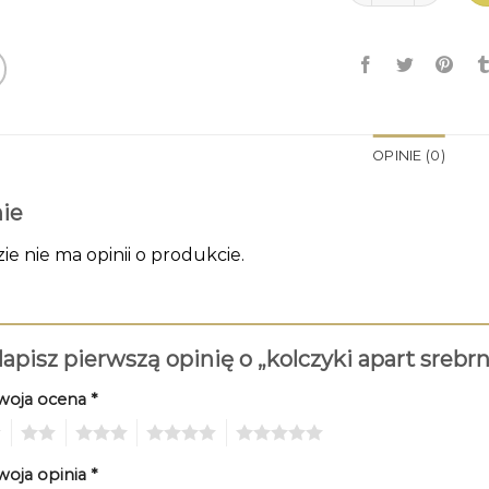
OPINIE (0)
ie
zie nie ma opinii o produkcie.
apisz pierwszą opinię o „kolczyki apart srebr
woja ocena
*
2
3
4
5
woja opinia
*