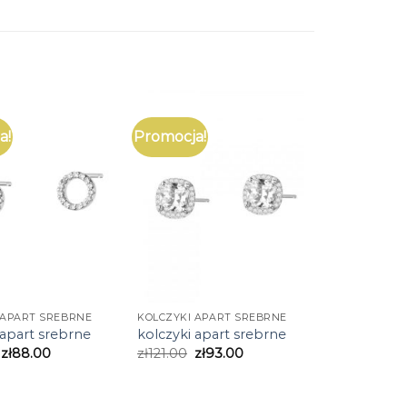
a!
Promocja!
 APART SREBRNE
KOLCZYKI APART SREBRNE
 apart srebrne
kolczyki apart srebrne
zł
88.00
zł
121.00
zł
93.00