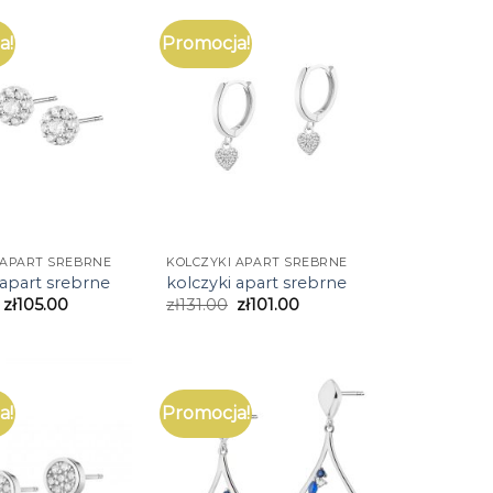
a!
Promocja!
 APART SREBRNE
KOLCZYKI APART SREBRNE
 apart srebrne
kolczyki apart srebrne
zł
105.00
zł
131.00
zł
101.00
a!
Promocja!