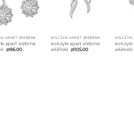
KI APART SREBRNE
KOLCZYKI APART SREBRNE
KOLCZYKI
ki apart srebrne
kolczyki apart srebrne
kolczyki
00
zł
96.00
zł
137.00
zł
105.00
zł
129.00