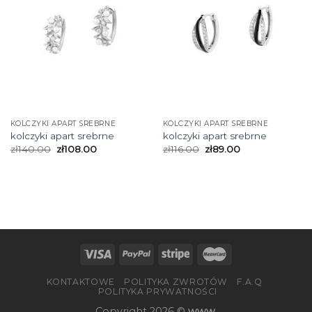
KOLCZYKI APART SREBRNE
KOLCZYKI APART SREBRNE
kolczyki apart srebrne
kolczyki apart srebrne
zł
140.00
zł
108.00
zł
116.00
zł
89.00
KONTAKTOWE
POLITYKA ZWROTÓW
F.A.Q
POLITYKA PRYWATNOŚCI
Copyright 2026 ©
www.