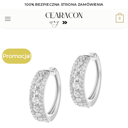
Skip
100% BEZPIECZNA STRONA ZAMÓWIENIA
to
content
0
Promocja!