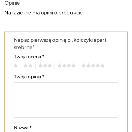
Opinie
Na razie nie ma opinii o produkcie.
Napisz pierwszą opinię o „kolczyki apart
srebrne”
Twoja ocena
*
1
2
3
4
5
Twoja opinia
*
Nazwa
*