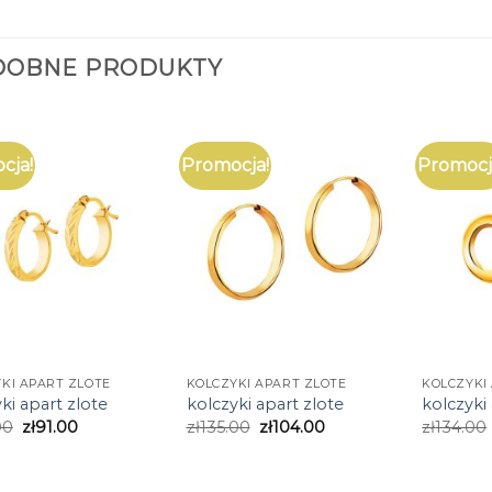
DOBNE PRODUKTY
cja!
Promocja!
Promocj
KI APART ZLOTE
KOLCZYKI APART ZLOTE
KOLCZYKI
ki apart zlote
kolczyki apart zlote
kolczyki
00
zł
91.00
zł
135.00
zł
104.00
zł
134.00