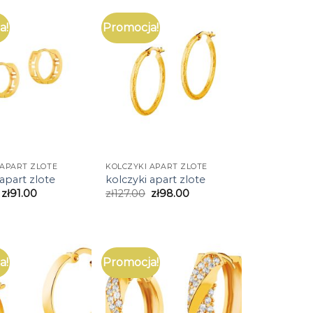
a!
Promocja!
 APART ZLOTE
KOLCZYKI APART ZLOTE
 apart zlote
kolczyki apart zlote
zł
91.00
zł
127.00
zł
98.00
a!
Promocja!