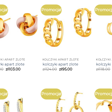
cja!
Promocja!
Promocj
KI APART ZLOTE
KOLCZYKI APART ZLOTE
KOLCZYKI
ki apart zlote
kolczyki apart zlote
kolczyki
00
zł
103.00
zł
124.00
zł
95.00
zł
118.00
cja!
Promocja!
Promocj