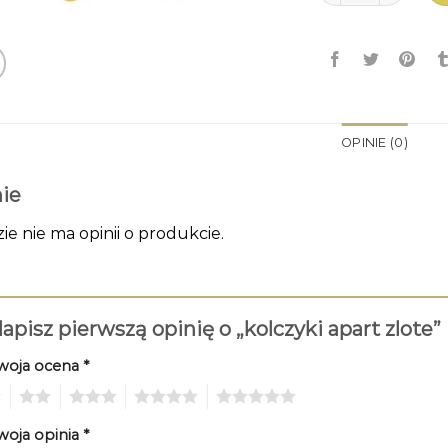
OPINIE (0)
ie
zie nie ma opinii o produkcie.
apisz pierwszą opinię o „kolczyki apart zlote”
woja ocena
*
2
3
4
5
woja opinia
*