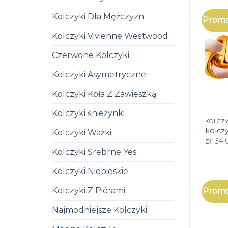
Kolczyki Dla Mężczyzn
Promo
Kolczyki Vivienne Westwood
Czerwone Kolczyki
Kolczyki Asymetryczne
Kolczyki Koła Z Zawieszką
Kolczyki śnieżynki
KOLCZY
kolczy
Kolczyki Ważki
zł
134.
Kolczyki Srebrne Yes
Kolczyki Niebieskie
Kolczyki Z Piórami
Promo
Najmodniejsze Kolczyki