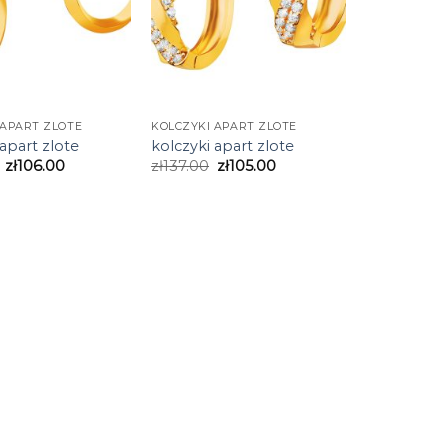
 APART ZLOTE
KOLCZYKI APART ZLOTE
 apart zlote
kolczyki apart zlote
zł
106.00
zł
137.00
zł
105.00