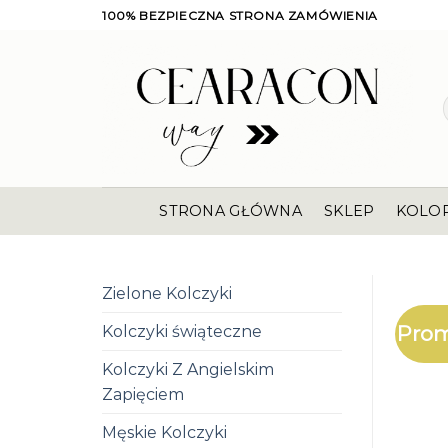
Skip
100% BEZPIECZNA STRONA ZAMÓWIENIA
to
content
STRONA GŁÓWNA
SKLEP
KOLO
Zielone Kolczyki
Prom
Kolczyki świąteczne
Kolczyki Z Angielskim
Zapięciem
Męskie Kolczyki