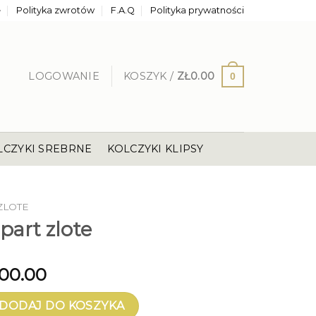
e
Polityka zwrotów
F.A.Q
Polityka prywatności
LOGOWANIE
KOSZYK /
ZŁ
0.00
0
LCZYKI SREBRNE
KOLCZYKI KLIPSY
ZLOTE
part zlote
100.00
t zlote
DODAJ DO KOSZYKA