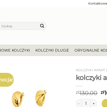
Kontaktow
Szukaj:
ROWE KOLCZYKI
KOLCZYKI DLUGIE
ORYGINALNE KO
KOLCZYKI APART 
kolczyki a
ocja!
130.00
zł
zł
ilość kolczyki apar