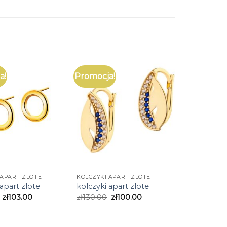
a!
Promocja!
 APART ZLOTE
KOLCZYKI APART ZLOTE
 apart zlote
kolczyki apart zlote
zł
103.00
zł
130.00
zł
100.00