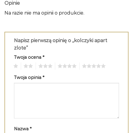
Opinie
Na razie nie ma opinii o produkcie.
Napisz pierwszą opinię o „kolczyki apart
zlote”
Twoja ocena
*
1
2
3
4
5
Twoja opinia
*
Nazwa
*