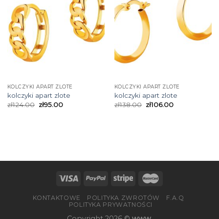
KOLCZYKI APART ZLOTE
KOLCZYKI APART ZLOTE
kolczyki apart zlote
kolczyki apart zlote
zł
124.00
zł
95.00
zł
138.00
zł
106.00
KONTAKTOWE
POLITYKA ZWROTÓW
F.A.Q
POLITYKA PRYWATNOŚCI
Copyright 2026 ©
www.