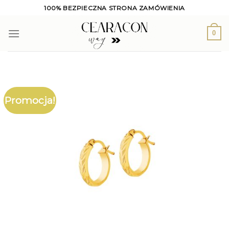
Skip
100% BEZPIECZNA STRONA ZAMÓWIENIA
to
content
0
Promocja!