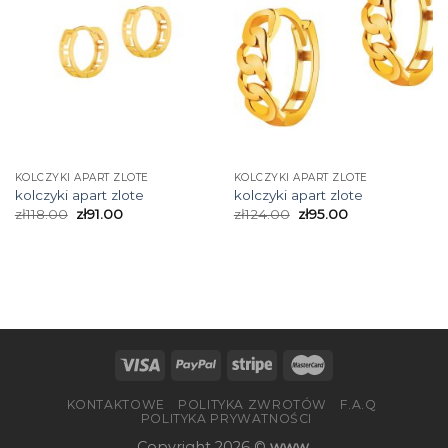
KOLCZYKI APART ZLOTE
KOLCZYKI APART ZLOTE
kolczyki apart zlote
kolczyki apart zlote
zł
118.00
zł
91.00
zł
124.00
zł
95.00
KONTAKTOWE
POLITYKA ZWROTÓW
F.A.Q
POLITYKA PRYWATNOŚCI
Copyright 2026 ©
www.