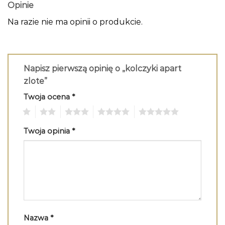
Opinie
Na razie nie ma opinii o produkcie.
Napisz pierwszą opinię o „kolczyki apart
zlote”
Twoja ocena
*
1
2
3
4
5
Twoja opinia
*
Nazwa
*