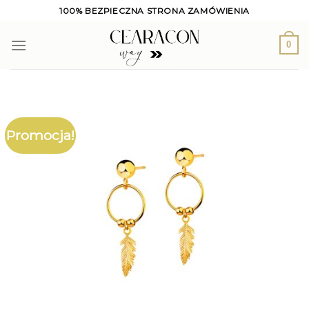
Skip
100% BEZPIECZNA STRONA ZAMÓWIENIA
to
content
0
Promocja!