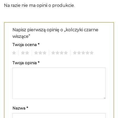
Na razie nie ma opinii o produkcie.
Napisz pierwszą opinię o „kolczyki czarne
wiszące”
Twoja ocena
*
1
2
3
4
5
Twoja opinia
*
Nazwa
*