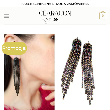
Skip
100% BEZPIECZNA STRONA ZAMÓWIENIA
to
content
0
Promocja!