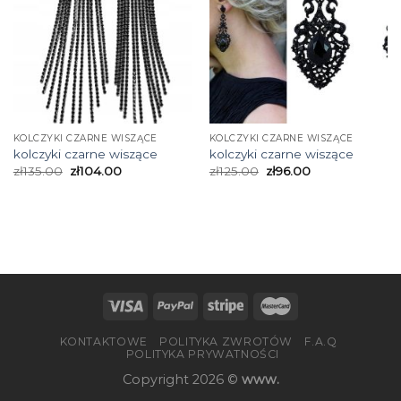
KOLCZYKI CZARNE WISZĄCE
KOLCZYKI CZARNE WISZĄCE
kolczyki czarne wiszące
kolczyki czarne wiszące
zł
135.00
zł
104.00
zł
125.00
zł
96.00
KONTAKTOWE
POLITYKA ZWROTÓW
F.A.Q
POLITYKA PRYWATNOŚCI
Copyright 2026 ©
www.