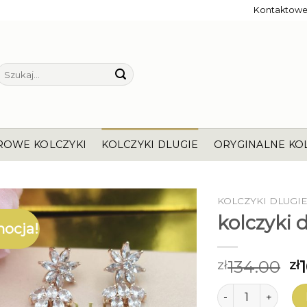
Kontaktow
Szukaj:
ROWE KOLCZYKI
KOLCZYKI DLUGIE
ORYGINALNE KO
KOLCZYKI DLUGI
kolczyki 
ocja!
134.00
zł
zł
ilość kolczyki dlug