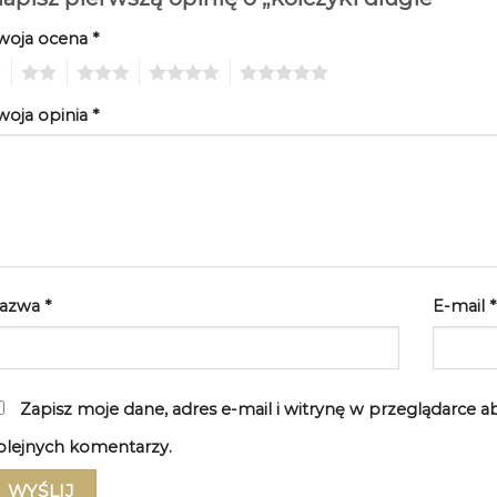
woja ocena
*
2
3
4
5
woja opinia
*
azwa
*
E-mail
*
Zapisz moje dane, adres e-mail i witrynę w przeglądarce 
olejnych komentarzy.