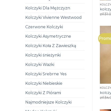
KOLCZY
Kolczyki Dla Mężczyzn
kolczy
zł
131.
Kolczyki Vivienne Westwood
Czerwone Kolczyki
Kolczyki Asymetryczne
Promo
Kolczyki Koła Z Zawieszką
Kolczyki śnieżynki
Kolczyki Ważki
Kolczyki Srebrne Yes
Kolczyki Niebieskie
KOLCZY
kolczy
Kolczyki Z Piórami
zł
134.
Najmodniejsze Kolczyki