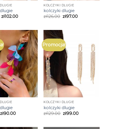
DLUGIE
KOLCZYKI DLUGIE
 dlugie
kolczyki dlugie
zł
102.00
zł
126.00
zł
97.00
a!
Promocja!
DLUGIE
KOLCZYKI DLUGIE
 dlugie
kolczyki dlugie
zł
90.00
zł
129.00
zł
99.00