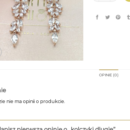
OPINIE (0)
ie
zie nie ma opinii o produkcie.
apisz pierwszą opinię o „kolczyki dlugie”