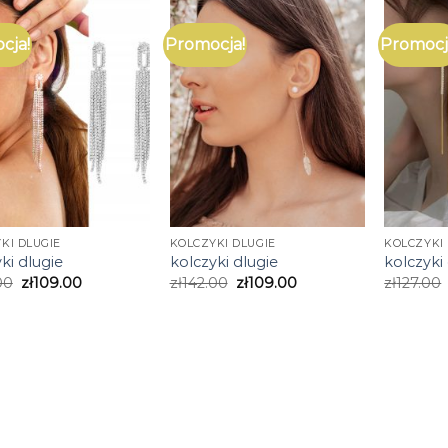
cja!
Promocja!
Promocj
KI DLUGIE
KOLCZYKI DLUGIE
KOLCZYKI 
ki dlugie
kolczyki dlugie
kolczyki
00
zł
109.00
zł
142.00
zł
109.00
zł
127.00