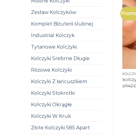
Modne Kolczyki
Zestaw Kolczyków
Promo
Komplet Biżuterii ślubnej
Industrial Kolczyk
Tytanowe Kolczyki
Kolczyki Srebrne Długie
Różowe Kolczyki
KOLCZY
kolczy
Kolczyki Z łańcuszkiem
zł
142.
Kolczyki Stokrotki
Kolczyki Okrągłe
Kolczyki W Kruk
Złote Kolczyki 585 Apart