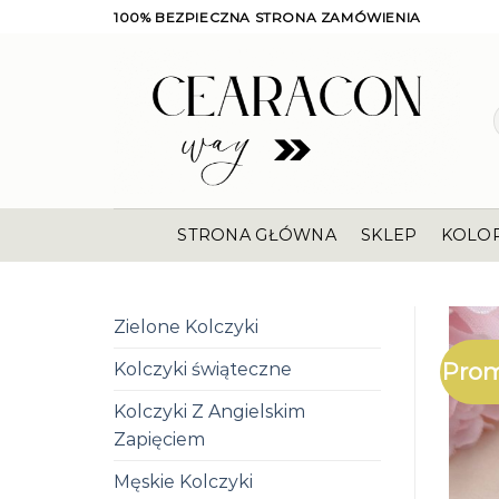
Skip
100% BEZPIECZNA STRONA ZAMÓWIENIA
to
content
STRONA GŁÓWNA
SKLEP
KOLO
Zielone Kolczyki
Prom
Kolczyki świąteczne
Kolczyki Z Angielskim
Zapięciem
Męskie Kolczyki