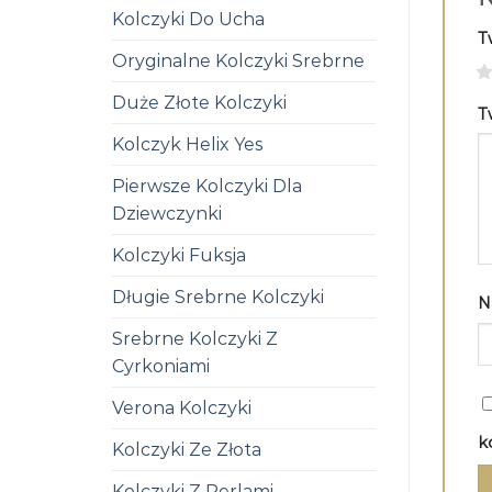
Kolczyki Do Ucha
T
Oryginalne Kolczyki Srebrne
1
Duże Złote Kolczyki
T
Kolczyk Helix Yes
Pierwsze Kolczyki Dla
Dziewczynki
Kolczyki Fuksja
Długie Srebrne Kolczyki
N
Srebrne Kolczyki Z
Cyrkoniami
Verona Kolczyki
k
Kolczyki Ze Złota
Kolczyki Z Perlami