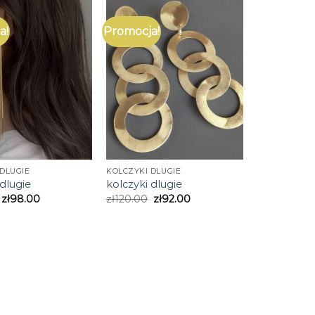
a!
Promocja!
DLUGIE
KOLCZYKI DLUGIE
 dlugie
kolczyki dlugie
zł
98.00
zł
120.00
zł
92.00