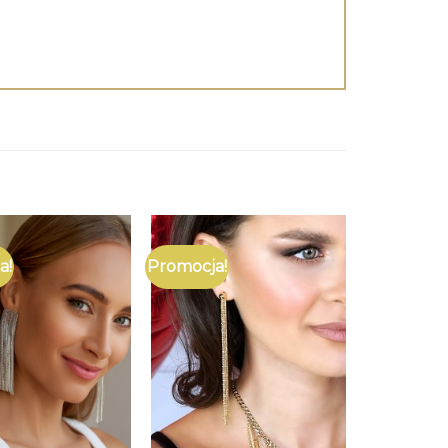
a!
Promocja!