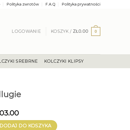
e
Polityka zwrotów
F.A.Q
Polityka prywatności
LOGOWANIE
KOSZYK /
ZŁ
0.00
0
LCZYKI SREBRNE
KOLCZYKI KLIPSY
E
dlugie
103.00
ie
DODAJ DO KOSZYKA