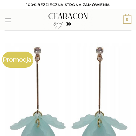
Skip
100% BEZPIECZNA STRONA ZAMÓWIENIA
to
content
0
Promocja!