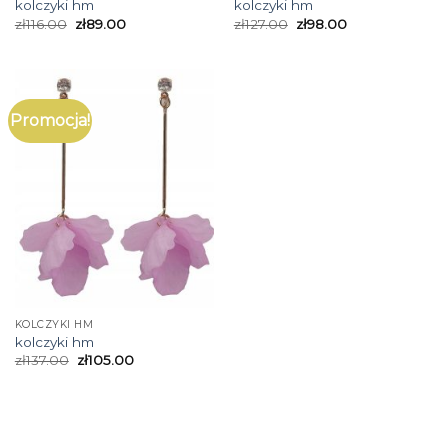
kolczyki hm
kolczyki hm
zł
116.00
zł
89.00
zł
127.00
zł
98.00
Promocja!
KOLCZYKI HM
kolczyki hm
zł
137.00
zł
105.00