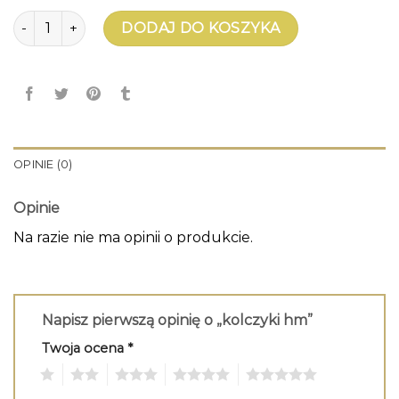
ilość kolczyki hm
DODAJ DO KOSZYKA
OPINIE (0)
Opinie
Na razie nie ma opinii o produkcie.
Napisz pierwszą opinię o „kolczyki hm”
Twoja ocena
*
1
2
3
4
5