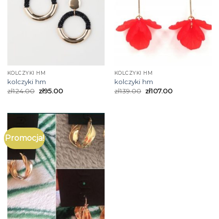
KOLCZYKI HM
KOLCZYKI HM
kolczyki hm
kolczyki hm
zł
124.00
zł
95.00
zł
139.00
zł
107.00
Promocja!