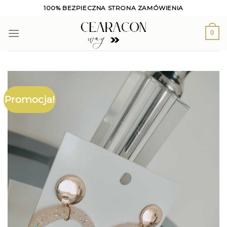
Skip
100% BEZPIECZNA STRONA ZAMÓWIENIA
to
content
0
Promocja!