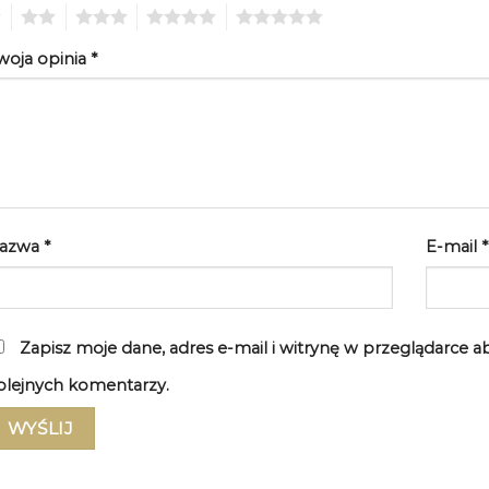
2
3
4
5
woja opinia
*
azwa
*
E-mail
*
Zapisz moje dane, adres e-mail i witrynę w przeglądarce 
olejnych komentarzy.