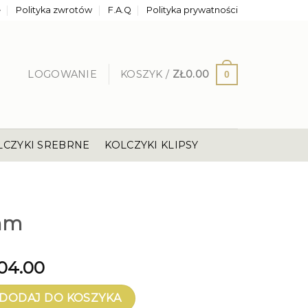
e
Polityka zwrotów
F.A.Q
Polityka prywatności
LOGOWANIE
KOSZYK /
ZŁ
0.00
0
LCZYKI SREBRNE
KOLCZYKI KLIPSY
 hm
04.00
DODAJ DO KOSZYKA