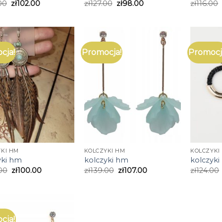
00
zł
102.00
zł
127.00
zł
98.00
zł
116.00
cja!
Promocja!
Promocj
YKI HM
KOLCZYKI HM
KOLCZYKI
yki hm
kolczyki hm
kolczyk
00
zł
100.00
zł
139.00
zł
107.00
zł
124.00
cja!