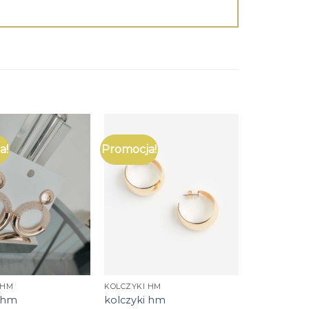
a!
Promocja!
 HM
KOLCZYKI HM
i hm
kolczyki hm