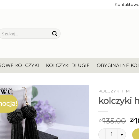
Kontaktow
Szukaj:
ROWE KOLCZYKI
KOLCZYKI DLUGIE
ORYGINALNE KO
KOLCZYKI HM
kolczyki
ocja!
135.00
1
zł
zł
ilość kolczyki hm