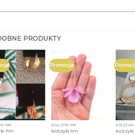
DOBNE PRODUKTY
cja!
Promocja!
Promocj
YKI HM
KOLCZYKI HM
KOLCZYKI
yki hm
kolczyki hm
kolczyk