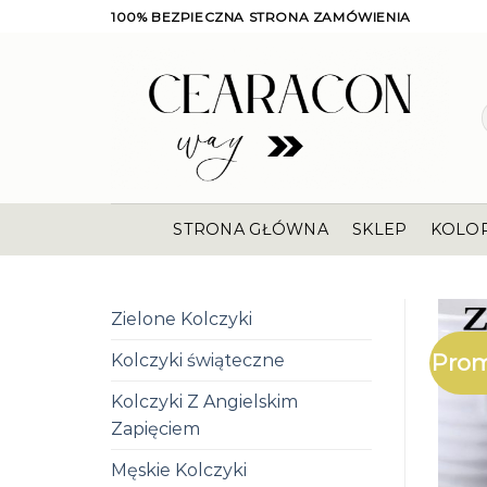
Skip
100% BEZPIECZNA STRONA ZAMÓWIENIA
to
content
STRONA GŁÓWNA
SKLEP
KOLO
Zielone Kolczyki
Prom
Kolczyki świąteczne
Kolczyki Z Angielskim
Zapięciem
Męskie Kolczyki