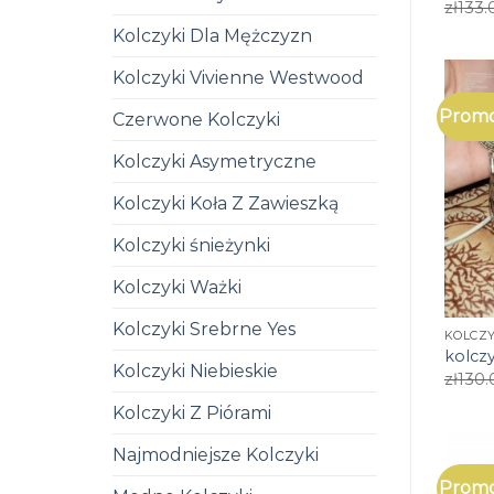
zł
133.
Kolczyki Dla Mężczyzn
Kolczyki Vivienne Westwood
Promo
Czerwone Kolczyki
Kolczyki Asymetryczne
Kolczyki Koła Z Zawieszką
Kolczyki śnieżynki
Kolczyki Ważki
Kolczyki Srebrne Yes
KOLCZ
kolcz
Kolczyki Niebieskie
zł
130.
Kolczyki Z Piórami
Najmodniejsze Kolczyki
Promo