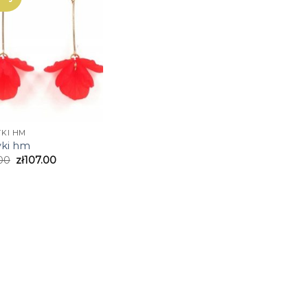
YKI HM
yki hm
00
zł
107.00