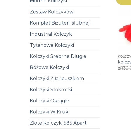
Modne Kolczyki
Zestaw Kolczyków
Komplet Biżuterii ślubnej
Industrial Kolczyk
Tytanowe Kolczyki
Kolczyki Srebrne Długie
KOLCZ
kolcz
Różowe Kolczyki
zł
139.
Kolczyki Z łańcuszkiem
Kolczyki Stokrotki
Kolczyki Okrągłe
Kolczyki W Kruk
Złote Kolczyki 585 Apart