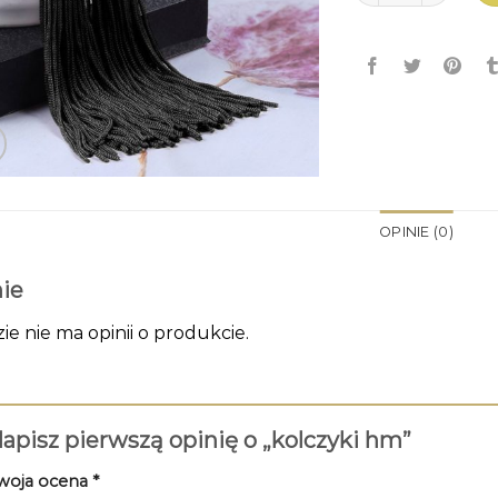
OPINIE (0)
ie
zie nie ma opinii o produkcie.
apisz pierwszą opinię o „kolczyki hm”
woja ocena
*