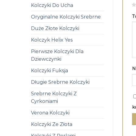
1
Kolczyki Do Ucha
T
Oryginalne Kolczyki Srebrne
Duże Złote Kolczyki
Kolczyk Helix Yes
Pierwsze Kolczyki Dla
Dziewczynki
N
Kolczyki Fuksja
Długie Srebrne Kolczyki
Srebrne Kolczyki Z
Cyrkoniami
k
Verona Kolczyki
Kolczyki Ze Złota
Kolczyki Z Perlami