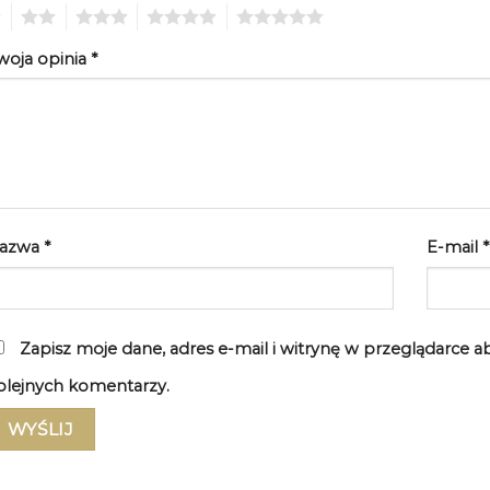
2
3
4
5
woja opinia
*
azwa
*
E-mail
*
Zapisz moje dane, adres e-mail i witrynę w przeglądarce 
olejnych komentarzy.