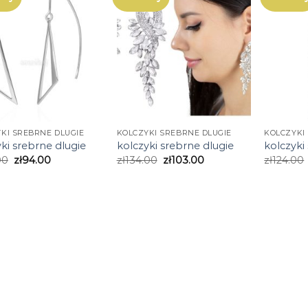
KI SREBRNE DLUGIE
KOLCZYKI SREBRNE DLUGIE
KOLCZYKI
ki srebrne dlugie
kolczyki srebrne dlugie
kolczyki
00
zł
94.00
zł
134.00
zł
103.00
zł
124.00