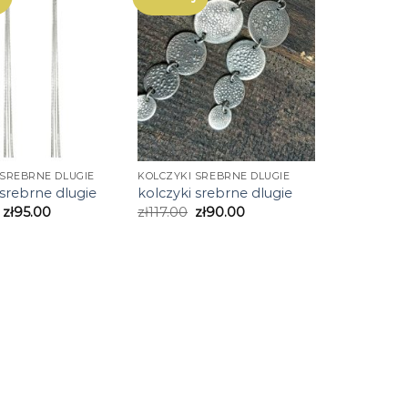
 SREBRNE DLUGIE
KOLCZYKI SREBRNE DLUGIE
 srebrne dlugie
kolczyki srebrne dlugie
zł
95.00
zł
117.00
zł
90.00