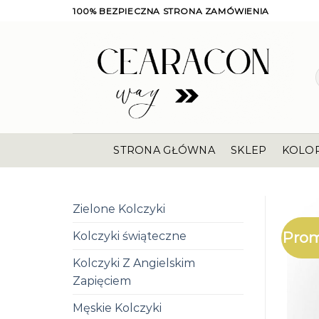
Skip
100% BEZPIECZNA STRONA ZAMÓWIENIA
to
content
STRONA GŁÓWNA
SKLEP
KOLO
Zielone Kolczyki
Prom
Kolczyki świąteczne
Kolczyki Z Angielskim
Zapięciem
Męskie Kolczyki