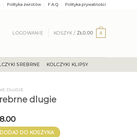
e
Polityka zwrotów
F.A.Q
Polityka prywatności
LOGOWANIE
KOSZYK /
ZŁ
0.00
0
LCZYKI SREBRNE
KOLCZYKI KLIPSY
NE DLUGIE
srebrne dlugie
8.00
brne dlugie
DODAJ DO KOSZYKA