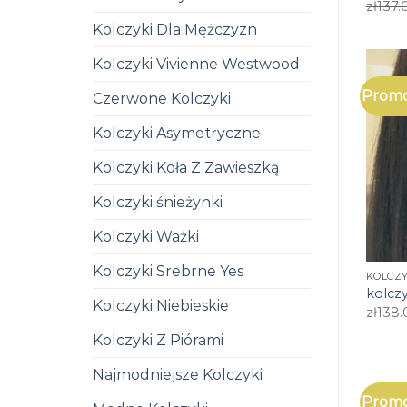
zł
137.
Kolczyki Dla Mężczyzn
Kolczyki Vivienne Westwood
Promo
Czerwone Kolczyki
Kolczyki Asymetryczne
Kolczyki Koła Z Zawieszką
Kolczyki śnieżynki
Kolczyki Ważki
Kolczyki Srebrne Yes
KOLCZY
kolczy
Kolczyki Niebieskie
zł
138.
Kolczyki Z Piórami
Najmodniejsze Kolczyki
Promo