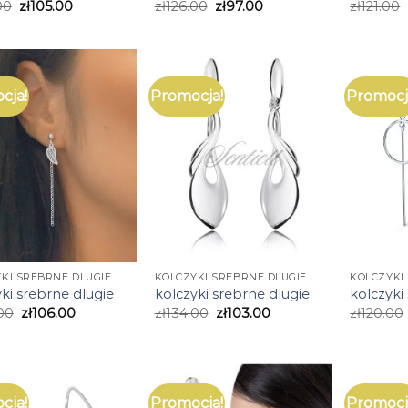
00
zł
105.00
zł
126.00
zł
97.00
zł
121.00
cja!
Promocja!
Promocj
KI SREBRNE DLUGIE
KOLCZYKI SREBRNE DLUGIE
KOLCZYKI
ki srebrne dlugie
kolczyki srebrne dlugie
kolczyki
00
zł
106.00
zł
134.00
zł
103.00
zł
120.00
cja!
Promocja!
Promocj