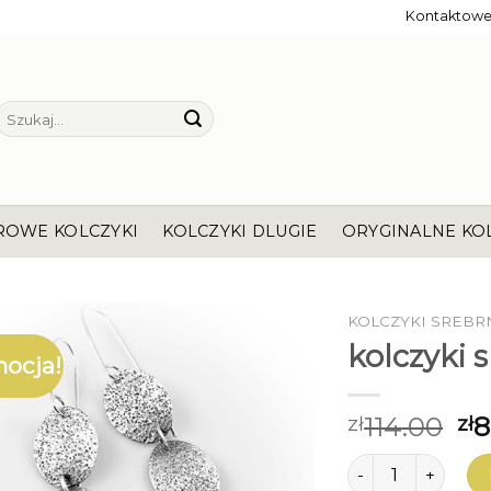
Kontaktow
Szukaj:
ROWE KOLCZYKI
KOLCZYKI DLUGIE
ORYGINALNE KO
KOLCZYKI SREBR
kolczyki 
ocja!
114.00
8
zł
zł
ilość kolczyki sre