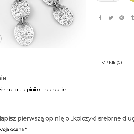
OPINIE (0)
ie
zie nie ma opinii o produkcie.
apisz pierwszą opinię o „kolczyki srebrne dlu
woja ocena
*