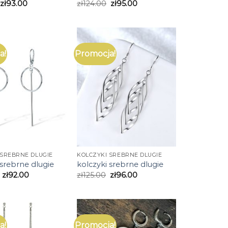
zł
93.00
zł
124.00
zł
95.00
a!
Promocja!
 SREBRNE DLUGIE
KOLCZYKI SREBRNE DLUGIE
 srebrne dlugie
kolczyki srebrne dlugie
zł
92.00
zł
125.00
zł
96.00
a!
Promocja!