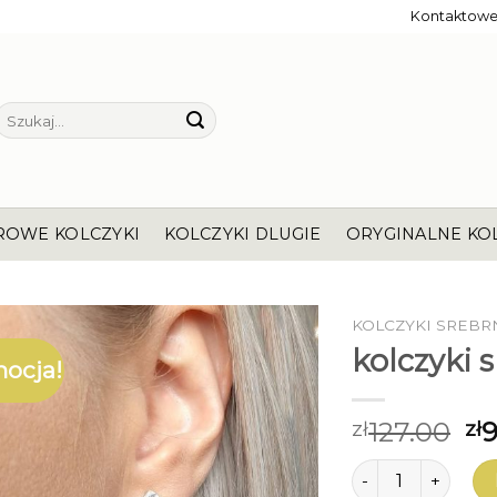
Kontaktow
Szukaj:
ROWE KOLCZYKI
KOLCZYKI DLUGIE
ORYGINALNE KO
KOLCZYKI SREBR
kolczyki 
ocja!
127.00
9
zł
zł
ilość kolczyki sre