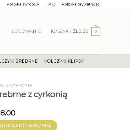
e
Polityka zwrotów
F.A.Q
Polityka prywatności
LOGOWANIE
KOSZYK /
ZŁ
0.00
0
LCZYKI SREBRNE
KOLCZYKI KLIPSY
NE Z CYRKONIĄ
srebrne z cyrkonią
8.00
brne z cyrkonią
DODAJ DO KOSZYKA