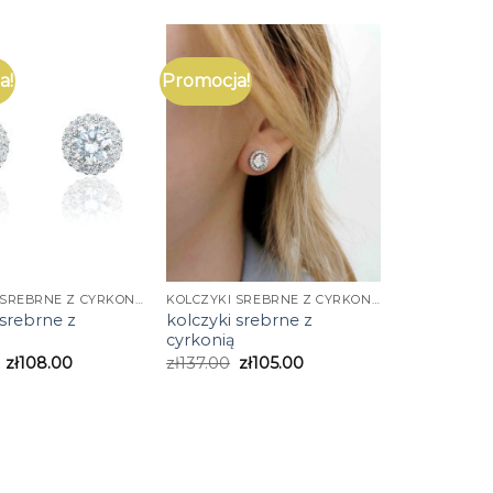
a!
Promocja!
KOLCZYKI SREBRNE Z CYRKONIĄ
KOLCZYKI SREBRNE Z CYRKONIĄ
 srebrne z
kolczyki srebrne z
cyrkonią
zł
108.00
zł
137.00
zł
105.00