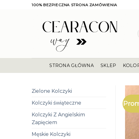
Skip
100% BEZPIECZNA STRONA ZAMÓWIENIA
to
content
STRONA GŁÓWNA
SKLEP
KOLO
Zielone Kolczyki
Prom
Kolczyki świąteczne
Kolczyki Z Angielskim
Zapięciem
Męskie Kolczyki