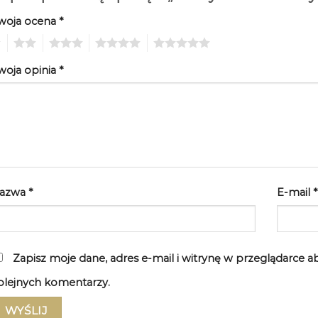
woja ocena
*
2
3
4
5
woja opinia
*
azwa
*
E-mail
*
Zapisz moje dane, adres e-mail i witrynę w przeglądarce 
olejnych komentarzy.