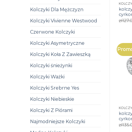
kolczy
Kolczyki Dla Mężczyzn
cyrko
zł
127.
Kolczyki Vivienne Westwood
Czerwone Kolczyki
Kolczyki Asymetryczne
Promo
Kolczyki Koła Z Zawieszką
Kolczyki śnieżynki
Kolczyki Ważki
Kolczyki Srebrne Yes
Kolczyki Niebieskie
Kolczyki Z Piórami
kolczy
cyrko
Najmodniejsze Kolczyki
zł
135.