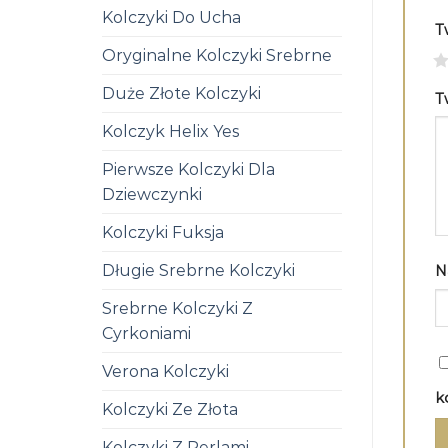
Kolczyki Do Ucha
T
Oryginalne Kolczyki Srebrne
1
Duże Złote Kolczyki
T
Kolczyk Helix Yes
Pierwsze Kolczyki Dla
Dziewczynki
Kolczyki Fuksja
Długie Srebrne Kolczyki
N
Srebrne Kolczyki Z
Cyrkoniami
Verona Kolczyki
k
Kolczyki Ze Złota
Kolczyki Z Perlami