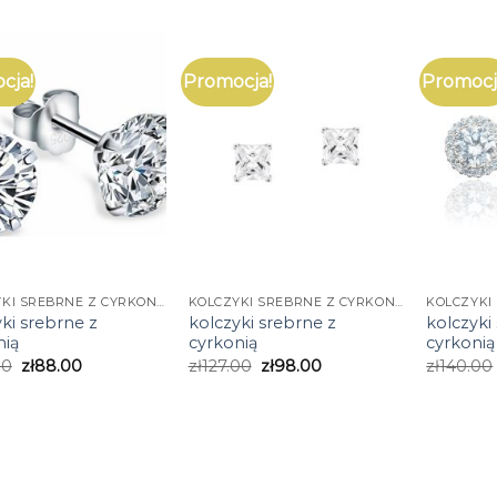
cja!
Promocja!
Promocj
KOLCZYKI SREBRNE Z CYRKONIĄ
KOLCZYKI SREBRNE Z CYRKONIĄ
ki srebrne z
kolczyki srebrne z
kolczyki
nią
cyrkonią
cyrkonią
00
zł
88.00
zł
127.00
zł
98.00
zł
140.00