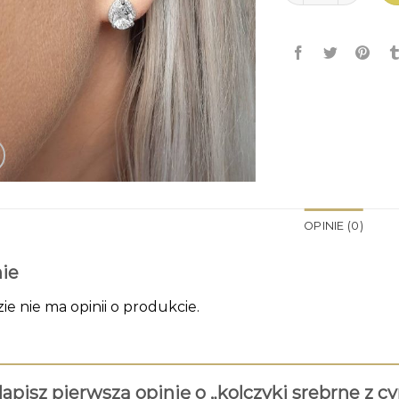
OPINIE (0)
ie
zie nie ma opinii o produkcie.
apisz pierwszą opinię o „kolczyki srebrne z c