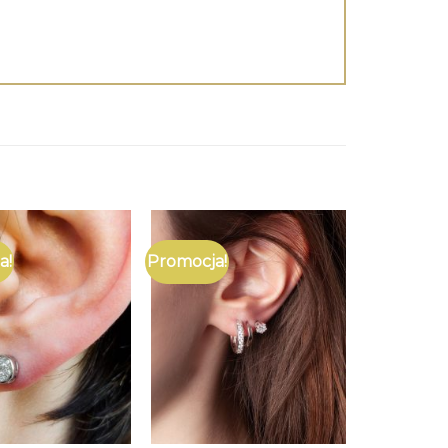
a!
Promocja!