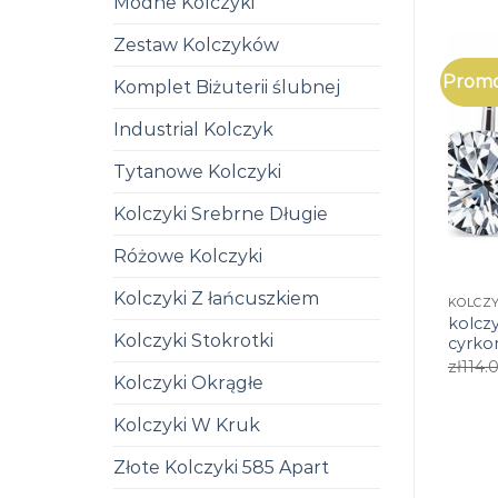
Modne Kolczyki
Zestaw Kolczyków
Promo
Komplet Biżuterii ślubnej
Industrial Kolczyk
Tytanowe Kolczyki
Kolczyki Srebrne Długie
Różowe Kolczyki
Kolczyki Z łańcuszkiem
kolczy
Kolczyki Stokrotki
cyrko
zł
114.
Kolczyki Okrągłe
Kolczyki W Kruk
Złote Kolczyki 585 Apart