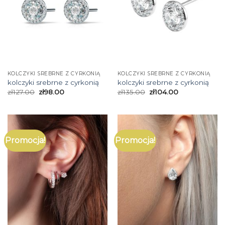
KOLCZYKI SREBRNE Z CYRKONIĄ
KOLCZYKI SREBRNE Z CYRKONIĄ
kolczyki srebrne z cyrkonią
kolczyki srebrne z cyrkonią
zł
127.00
zł
98.00
zł
135.00
zł
104.00
Promocja!
Promocja!