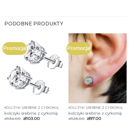
PODOBNE PRODUKTY
Promocja!
Promocja!
KOLCZYKI SREBRNE Z CYRKONIĄ
KOLCZYKI SREBRNE Z CYRKONIĄ
kolczyki srebrne z cyrkonią
kolczyki srebrne z cyrkonią
zł
134.00
zł
103.00
zł
126.00
zł
97.00