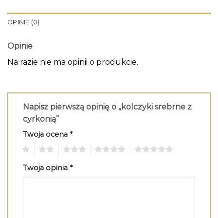
OPINIE (0)
Opinie
Na razie nie ma opinii o produkcie.
Napisz pierwszą opinię o „kolczyki srebrne z
cyrkonią”
Twoja ocena
*
1
2
3
4
5
Twoja opinia
*