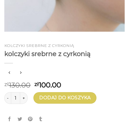
KOLCZYKI SREBRNE Z CYRKONIĄ
kolczyki srebrne z cyrkonią
130.00
100.00
zł
zł
ilość kolczyki srebrne z cyrkonią
DODAJ DO KOSZYKA