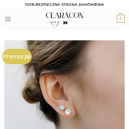
Skip
100% BEZPIECZNA STRONA ZAMÓWIENIA
to
content
0
Promocja!