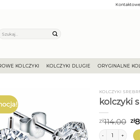
Kontaktow
Szukaj:
ROWE KOLCZYKI
KOLCZYKI DLUGIE
ORYGINALNE KO
KOLCZYKI SREBR
kolczyki 
ocja!
114.00
8
zł
zł
ilość kolczyki sre