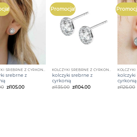
cja!
Promocja!
Promocj
KOLCZYKI SREBRNE Z CYRKONIĄ
KOLCZYKI SREBRNE Z CYRKONIĄ
ki srebrne z
kolczyki srebrne z
kolczyki
nią
cyrkonią
cyrkonią
00
zł
105.00
zł
135.00
zł
104.00
zł
126.00