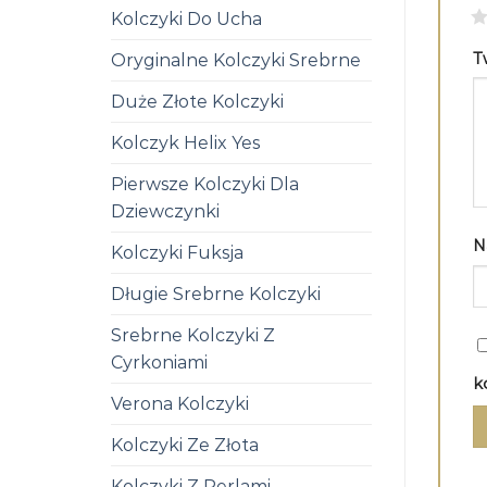
1
Kolczyki Do Ucha
T
Oryginalne Kolczyki Srebrne
Duże Złote Kolczyki
Kolczyk Helix Yes
Pierwsze Kolczyki Dla
Dziewczynki
N
Kolczyki Fuksja
Długie Srebrne Kolczyki
Srebrne Kolczyki Z
Cyrkoniami
k
Verona Kolczyki
Kolczyki Ze Złota
Kolczyki Z Perlami