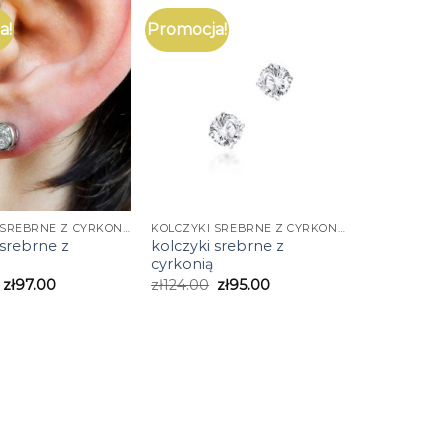
a!
Promocja!
KOLCZYKI SREBRNE Z CYRKONIĄ
KOLCZYKI SREBRNE Z CYRKONIĄ
 srebrne z
kolczyki srebrne z
cyrkonią
zł
97.00
zł
124.00
zł
95.00