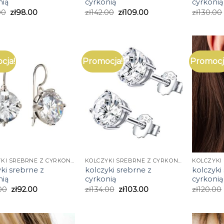
nią
cyrkonią
cyrkonią
00
zł
98.00
zł
142.00
zł
109.00
zł
130.00
cja!
Promocja!
Promocj
KOLCZYKI SREBRNE Z CYRKONIĄ
KOLCZYKI SREBRNE Z CYRKONIĄ
ki srebrne z
kolczyki srebrne z
kolczyki
nią
cyrkonią
cyrkonią
00
zł
92.00
zł
134.00
zł
103.00
zł
120.00