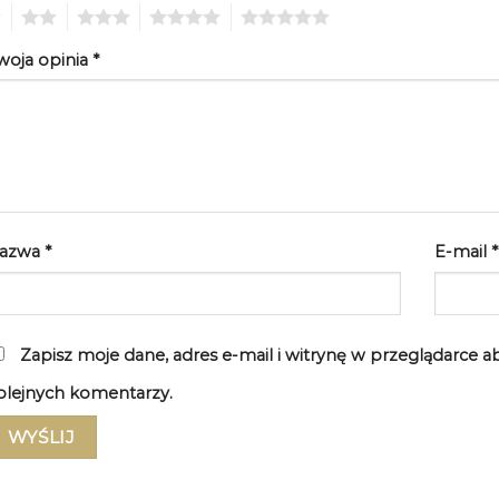
2
3
4
5
woja opinia
*
azwa
*
E-mail
*
Zapisz moje dane, adres e-mail i witrynę w przeglądarce 
olejnych komentarzy.