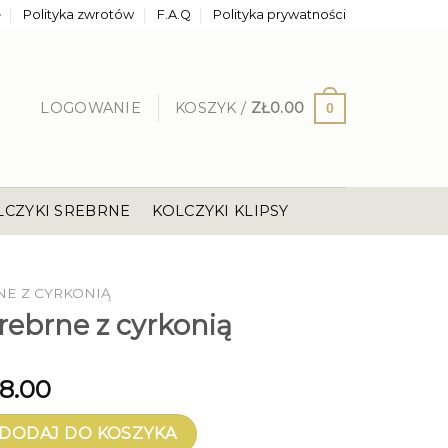
e
Polityka zwrotów
F.A.Q
Polityka prywatności
LOGOWANIE
KOSZYK /
ZŁ
0.00
0
LCZYKI SREBRNE
KOLCZYKI KLIPSY
NE Z CYRKONIĄ
srebrne z cyrkonią
8.00
brne z cyrkonią
DODAJ DO KOSZYKA