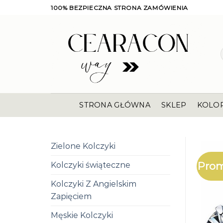
Skip
100% BEZPIECZNA STRONA ZAMÓWIENIA
to
content
STRONA GŁÓWNA
SKLEP
KOLO
Zielone Kolczyki
Prom
Kolczyki świąteczne
Kolczyki Z Angielskim
Zapięciem
Męskie Kolczyki