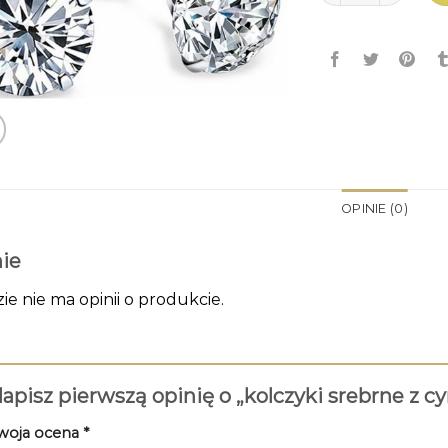
OPINIE (0)
ie
zie nie ma opinii o produkcie.
apisz pierwszą opinię o „kolczyki srebrne z c
woja ocena
*