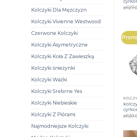
cyrko
zł
127.
Kolczyki Dla Mężczyzn
Kolczyki Vivienne Westwood
Czerwone Kolczyki
Promo
Kolczyki Asymetryczne
Kolczyki Koła Z Zawieszką
Kolczyki śnieżynki
Kolczyki Ważki
Kolczyki Srebrne Yes
Kolczyki Niebieskie
kolczy
cyrko
Kolczyki Z Piórami
zł
120.
Najmodniejsze Kolczyki