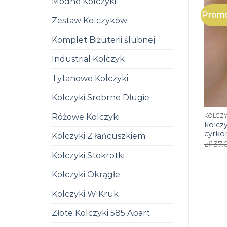
Modne Kolczyki
Promo
Zestaw Kolczyków
Komplet Biżuterii ślubnej
Industrial Kolczyk
Tytanowe Kolczyki
Kolczyki Srebrne Długie
Różowe Kolczyki
kolczy
cyrko
Kolczyki Z łańcuszkiem
zł
137.
Kolczyki Stokrotki
Kolczyki Okrągłe
Kolczyki W Kruk
Złote Kolczyki 585 Apart