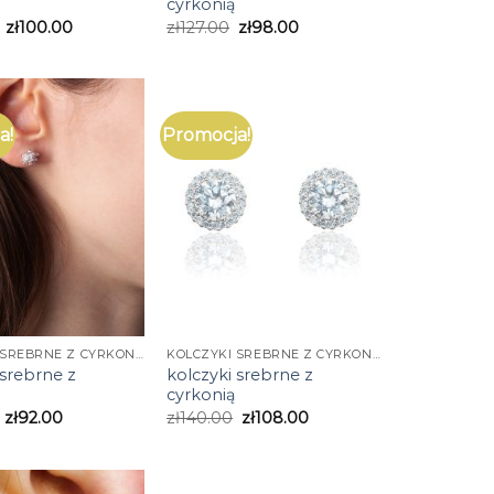
cyrkonią
zł
100.00
zł
127.00
zł
98.00
a!
Promocja!
KOLCZYKI SREBRNE Z CYRKONIĄ
KOLCZYKI SREBRNE Z CYRKONIĄ
 srebrne z
kolczyki srebrne z
cyrkonią
zł
92.00
zł
140.00
zł
108.00