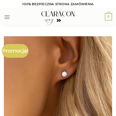
Skip
100% BEZPIECZNA STRONA ZAMÓWIENIA
to
content
0
Promocja!