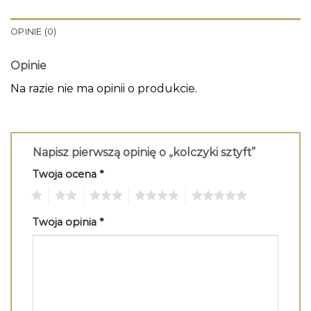
OPINIE (0)
Opinie
Na razie nie ma opinii o produkcie.
Napisz pierwszą opinię o „kolczyki sztyft”
Twoja ocena
*
1
2
3
4
5
Twoja opinia
*