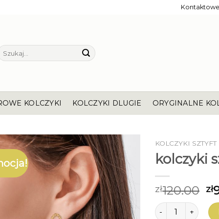
Kontaktow
Szukaj:
ROWE KOLCZYKI
KOLCZYKI DLUGIE
ORYGINALNE KO
KOLCZYKI SZTYFT
kolczyki s
ocja!
120.00
zł
zł
ilość kolczyki sztyf