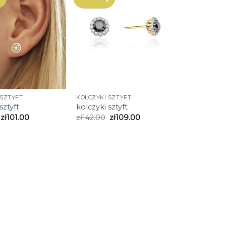
 SZTYFT
KOLCZYKI SZTYFT
sztyft
kolczyki sztyft
zł
101.00
zł
142.00
zł
109.00