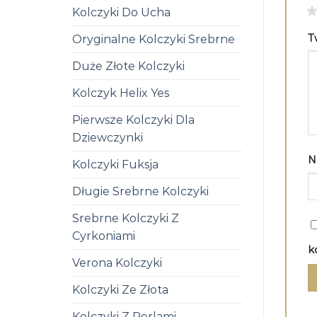
1
Kolczyki Do Ucha
T
Oryginalne Kolczyki Srebrne
Duże Złote Kolczyki
Kolczyk Helix Yes
Pierwsze Kolczyki Dla
Dziewczynki
N
Kolczyki Fuksja
Długie Srebrne Kolczyki
Srebrne Kolczyki Z
Cyrkoniami
k
Verona Kolczyki
Kolczyki Ze Złota
Kolczyki Z Perlami