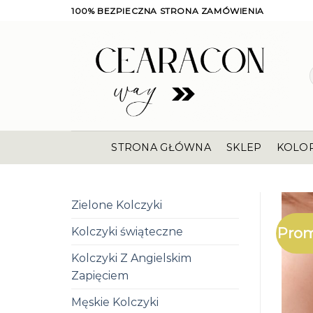
Skip
100% BEZPIECZNA STRONA ZAMÓWIENIA
to
content
STRONA GŁÓWNA
SKLEP
KOLO
Zielone Kolczyki
Prom
Kolczyki świąteczne
Kolczyki Z Angielskim
Zapięciem
Męskie Kolczyki