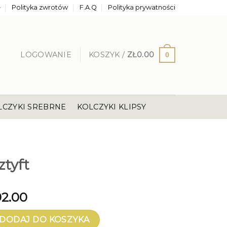
e
Polityka zwrotów
F.A.Q
Polityka prywatności
LOGOWANIE
KOSZYK /
ZŁ
0.00
0
LCZYKI SREBRNE
KOLCZYKI KLIPSY
ztyft
92.00
t
DODAJ DO KOSZYKA