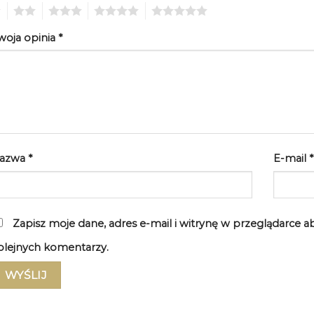
2
3
4
5
woja opinia
*
azwa
*
E-mail
*
Zapisz moje dane, adres e-mail i witrynę w przeglądarce 
olejnych komentarzy.