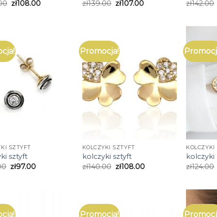
00
zł
108.00
zł
139.00
zł
107.00
zł
142.00
cja!
Promocja!
Promocj
KI SZTYFT
KOLCZYKI SZTYFT
KOLCZYKI
ki sztyft
kolczyki sztyft
kolczyki 
00
zł
97.00
zł
140.00
zł
108.00
zł
124.00
cja!
Promocja!
Promocj