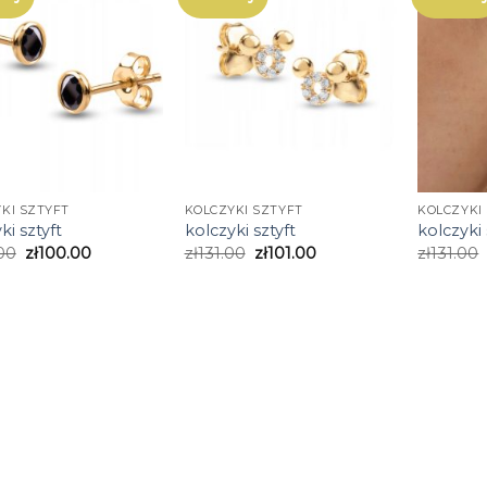
KI SZTYFT
KOLCZYKI SZTYFT
KOLCZYKI
ki sztyft
kolczyki sztyft
kolczyki 
00
zł
100.00
zł
131.00
zł
101.00
zł
131.00