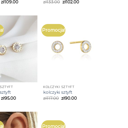
zł
109.00
zł
133.00
zł
102.00
a!
Promocja!
 SZTYFT
KOLCZYKI SZTYFT
sztyft
kolczyki sztyft
zł
95.00
zł
117.00
zł
90.00
a!
Promocja!