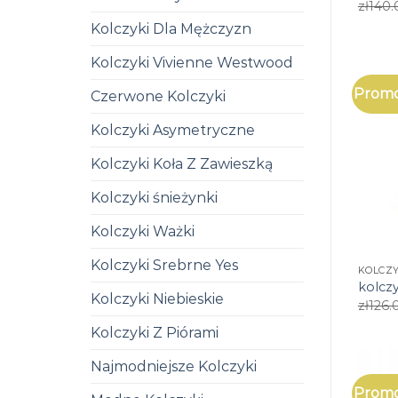
zł
140.
Kolczyki Dla Mężczyzn
Kolczyki Vivienne Westwood
Promo
Czerwone Kolczyki
Kolczyki Asymetryczne
Kolczyki Koła Z Zawieszką
Kolczyki śnieżynki
Kolczyki Ważki
Kolczyki Srebrne Yes
KOLCZY
kolczy
Kolczyki Niebieskie
zł
126.
Kolczyki Z Piórami
Najmodniejsze Kolczyki
Promo