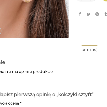
OPINIE (0)
ie
zie nie ma opinii o produkcie.
apisz pierwszą opinię o „kolczyki sztyft”
woja ocena
*