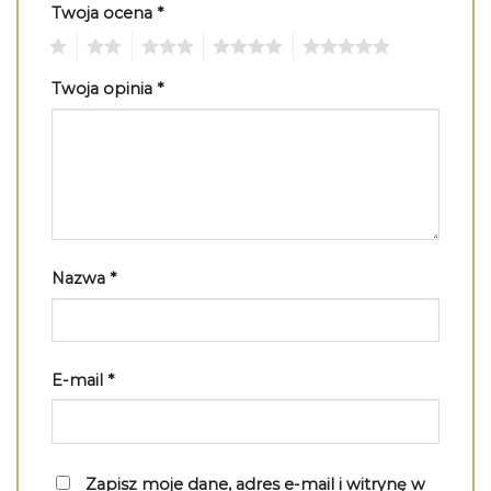
Twoja ocena
*
1
2
3
4
5
Twoja opinia
*
Nazwa
*
E-mail
*
Zapisz moje dane, adres e-mail i witrynę w