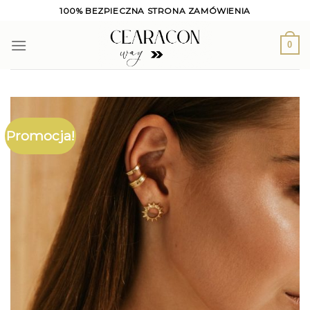
Skip
100% BEZPIECZNA STRONA ZAMÓWIENIA
to
content
0
Promocja!