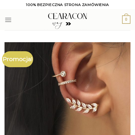
Skip
100% BEZPIECZNA STRONA ZAMÓWIENIA
to
content
0
Promocja!