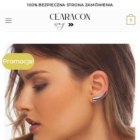
Skip
100% BEZPIECZNA STRONA ZAMÓWIENIA
to
content
0
Promocja!