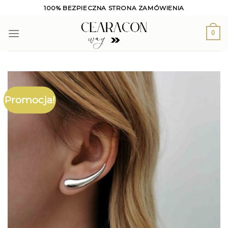
Skip
100% BEZPIECZNA STRONA ZAMÓWIENIA
to
content
0
Promocja!