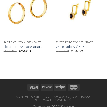
ZŁOTE KOLCZYKI 585 APART
ZŁOTE KOLCZYKI 585 APART
złote kolczyki 585 apart
złote kolczyki 585 apart
zł
122.00
zł
94.00
zł
122.00
zł
94.00
KONTAKTOWE
POLITYKA ZWROTÓW
F.A.Q
POLITYKA PRYWATNOŚCI
Copyright 2026 ©
www.