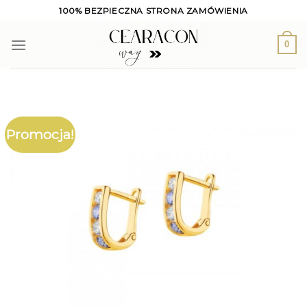
Skip
100% BEZPIECZNA STRONA ZAMÓWIENIA
to
content
0
Promocja!