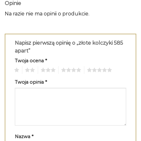
Opinie
Na razie nie ma opinii o produkcie.
Napisz pierwszą opinię o „złote kolczyki 585
apart”
Twoja ocena
*
1
2
3
4
5
Twoja opinia
*
Nazwa
*