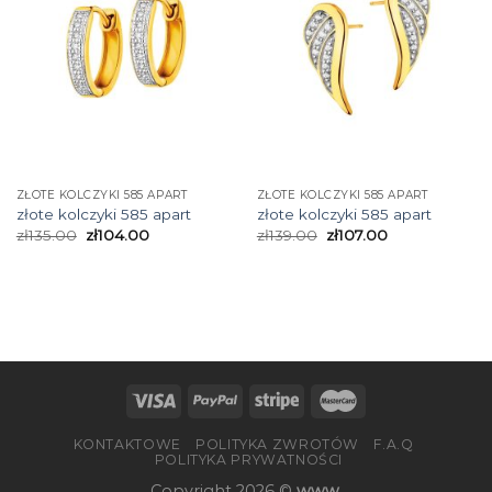
ZŁOTE KOLCZYKI 585 APART
ZŁOTE KOLCZYKI 585 APART
złote kolczyki 585 apart
złote kolczyki 585 apart
zł
135.00
zł
104.00
zł
139.00
zł
107.00
KONTAKTOWE
POLITYKA ZWROTÓW
F.A.Q
POLITYKA PRYWATNOŚCI
Copyright 2026 ©
www.