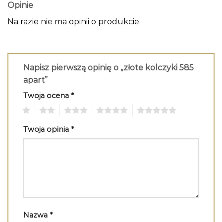
Opinie
Na razie nie ma opinii o produkcie.
Napisz pierwszą opinię o „złote kolczyki 585
apart”
Twoja ocena
*
1
2
3
4
5
Twoja opinia
*
Nazwa
*