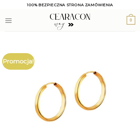
Skip
100% BEZPIECZNA STRONA ZAMÓWIENIA
to
content
0
Promocja!