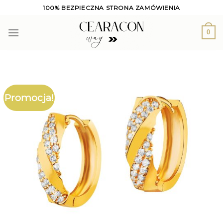
Skip
100% BEZPIECZNA STRONA ZAMÓWIENIA
to
content
0
Promocja!