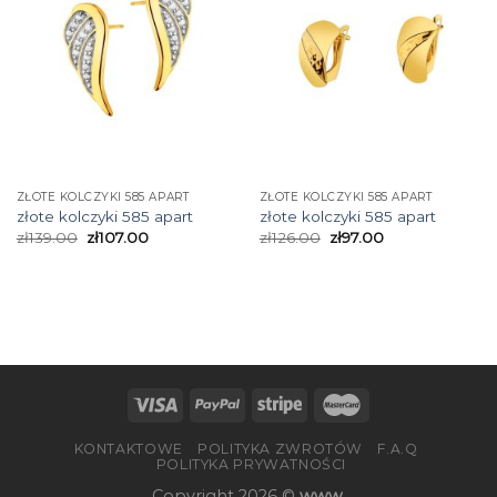
ZŁOTE KOLCZYKI 585 APART
ZŁOTE KOLCZYKI 585 APART
złote kolczyki 585 apart
złote kolczyki 585 apart
zł
139.00
zł
107.00
zł
126.00
zł
97.00
KONTAKTOWE
POLITYKA ZWROTÓW
F.A.Q
POLITYKA PRYWATNOŚCI
Copyright 2026 ©
www.