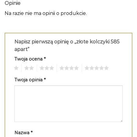
Opinie
Na razie nie ma opinii o produkcie.
Napisz pierwszą opinię o „złote kolczyki 585
apart”
Twoja ocena
*
1
2
3
4
5
Twoja opinia
*
Nazwa
*