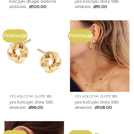
kolczyki długie srebrne
yes kolczyki złote 585
zł
130.00
zł
100.00
zł
118.00
zł
91.00
Promocja!
Promocja!
YES KOLCZYKI ZŁOTE 585
YES KOLCZYKI ZŁOTE 585
yes kolczyki złote 585
yes kolczyki złote 585
zł
125.00
zł
96.00
zł
140.00
zł
108.00