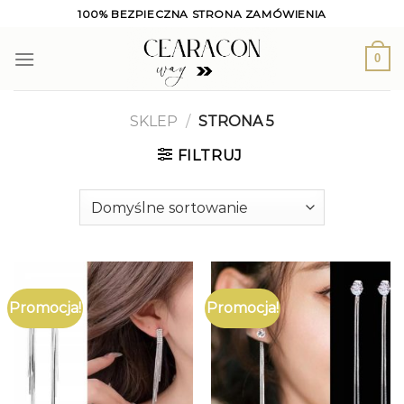
Skip
100% BEZPIECZNA STRONA ZAMÓWIENIA
to
content
0
SKLEP
/
STRONA 5
FILTRUJ
Promocja!
Promocja!