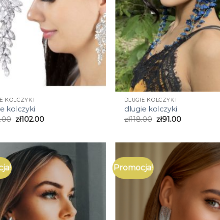
E KOLCZYKI
DLUGIE KOLCZYKI
e kolczyki
dlugie kolczyki
.00
zł
102.00
zł
118.00
zł
91.00
ja!
Promocja!