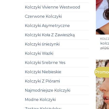
Kolczyki Vivienne Westwood
Czerwone Kolczyki
Kolczyki Asymetryczne
Kolczyki Koła Z Zawieszką
KOLCZ
kolcz
Kolczyki śnieżynki
zł
126
Kolczyki Ważki
Kolczyki Srebrne Yes
Kolczyki Niebieskie
Promoc
Kolczyki Z Piórami
Najmodniejsze Kolczyki
Modne Kolczyki
Zestaw Kolczyków