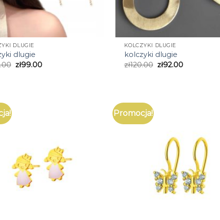
YKI DLUGIE
KOLCZYKI DLUGIE
yki dlugie
kolczyki dlugie
.00
zł
99.00
zł
120.00
zł
92.00
ja!
Promocja!