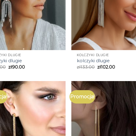
YKI DLUGIE
KOLCZYKI DLUGIE
yki dlugie
kolczyki dlugie
.00
zł
90.00
zł
133.00
zł
102.00
ja!
Promocja!