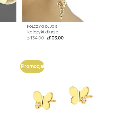
KOLCZYKI DLUGIE
kolczyki dlugie
zł
134.00
zł
103.00
Promocja!