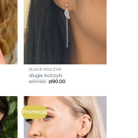
DLUGIE KOLCZYKI
dlugie kolczyki
zł
117.00
zł
90.00
Promocja!