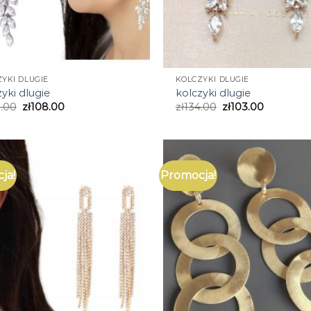
YKI DLUGIE
KOLCZYKI DLUGIE
yki dlugie
kolczyki dlugie
.00
zł
108.00
zł
134.00
zł
103.00
ja!
Promocja!