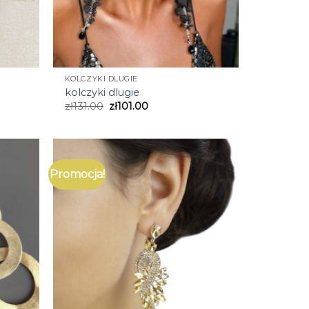
KOLCZYKI DLUGIE
kolczyki dlugie
zł
131.00
zł
101.00
Promocja!