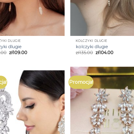
YKI DLUGIE
KOLCZYKI DLUGIE
yki dlugie
kolczyki dlugie
.00
zł
109.00
zł
135.00
zł
104.00
ja!
Promocja!