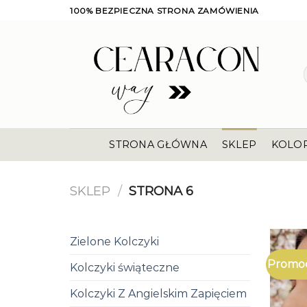
Skip
100% BEZPIECZNA STRONA ZAMÓWIENIA
to
content
STRONA GŁÓWNA
SKLEP
KOLO
SKLEP
/
STRONA 6
Zielone Kolczyki
Promoc
Kolczyki świąteczne
Kolczyki Z Angielskim Zapięciem