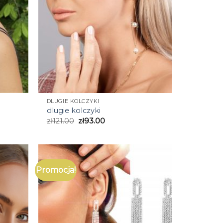
DLUGIE KOLCZYKI
dlugie kolczyki
zł
121.00
zł
93.00
Promocja!