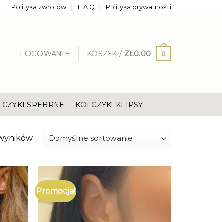
e
Polityka zwrotów
F.A.Q
Polityka prywatności
LOGOWANIE
KOSZYK /
ZŁ
0.00
0
LCZYKI SREBRNE
KOLCZYKI KLIPSY
 wyników
Promocja!