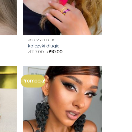
KOLCZYKI DLUGIE
kolczyki dlugie
zł
117.00
zł
90.00
Promocja!