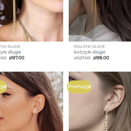
YKI DLUGIE
KOLCZYKI DLUGIE
yki dlugie
kolczyki dlugie
.00
zł
97.00
zł
127.00
zł
98.00
ja!
Promocja!