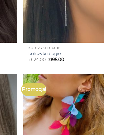
KOLCZYKI DLUGIE
kolczyki dlugie
zł
124.00
zł
95.00
Promocja!